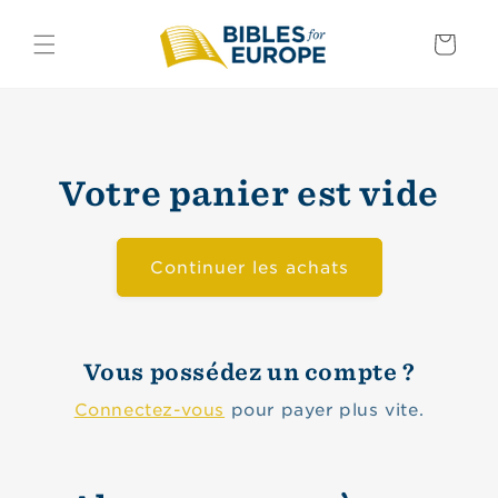
et
passer
Panier
au
contenu
Votre panier est vide
Continuer les achats
Vous possédez un compte ?
Connectez-vous
pour payer plus vite.